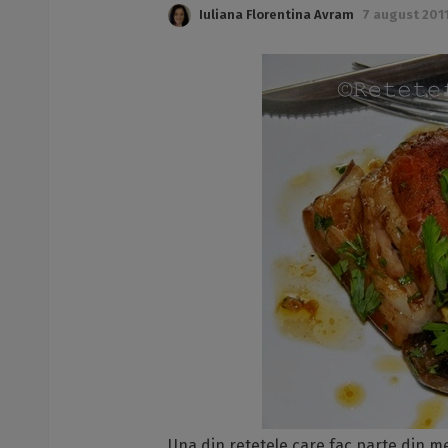
Iuliana Florentina Avram
7 august 2011
Una din retetele care fac parte din m