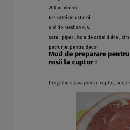
200 ml vin ab
6-7 catei de usturoi
ulei de masline e. v.
sare , piper , boia de ardei dulce , ci
patrunjel pentru decor
Mod de preparare pentru r
rosii la cuptor :
Pregatim o tava pentru cuptor, punem 