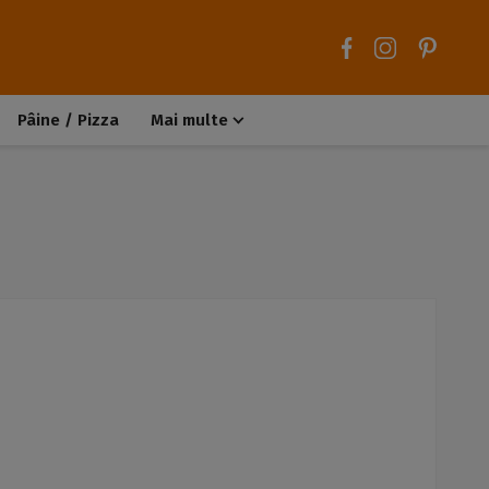
Pâine / Pizza
Mai multe
Aluaturi dulci
Aluaturi sărate
Chiteluțe / Carne tocată
Muffins / Cupcakes
Biscuiți / Fursecuri
Deserturi de post
Înghețată
Tarte sărate
Tarte dulci / Cheesecake
Decorațiuni / Condimente
Rețete de bază
Selecții rețete
Trucuri și sfaturi culinare