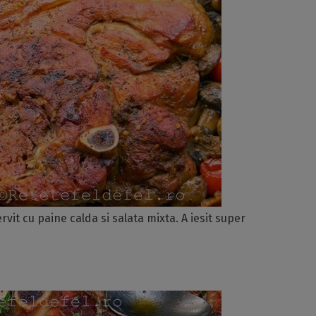
vit cu paine calda si salata mixta. A iesit super