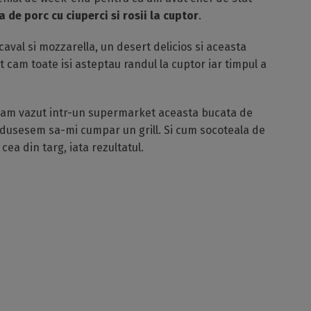
a de porc cu ciuperci si rosii la cuptor
.
scaval si mozzarella, un desert delicios si aceasta
t cam toate isi asteptau randul la cuptor iar timpul a
!
nd am vazut intr-un supermarket aceasta bucata de
ma dusesem sa-mi cumpar un grill. Si cum socoteala de
ea din targ, iata rezultatul.