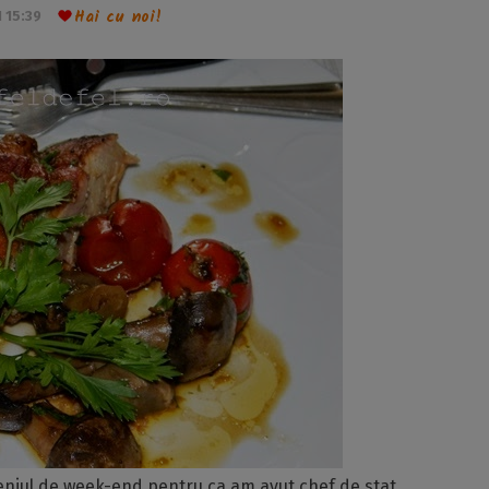
Hai cu noi!
 15:39
eniul de week-end pentru ca am avut chef de stat