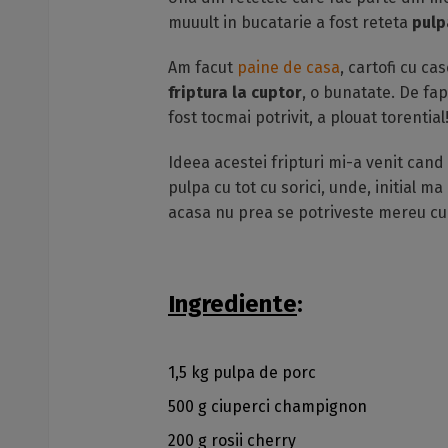
muuult in bucatarie a fost reteta
pulp
Am facut
paine de casa
, cartofi cu ca
friptura la cuptor
, o bunatate. De fap
fost tocmai potrivit, a plouat torential
Ideea acestei fripturi mi-a venit ca
pulpa cu tot cu sorici, unde, initial 
acasa nu prea se potriveste mereu cu c
Ingrediente
:
1,5 kg pulpa de porc
500 g ciuperci champignon
200 g rosii cherry