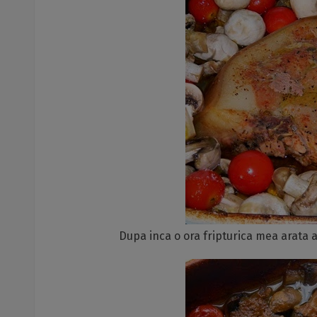
Dupa inca o ora fripturica mea arata a