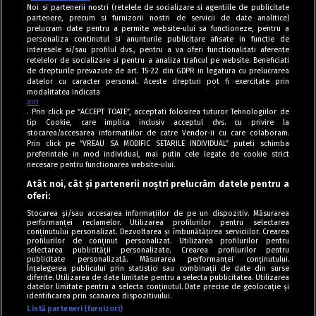
Noi si partenerii nostri (retelele de socializare si agentiile de publicitate
partenere, precum si furnizorii nostri de servicii de date analitice)
prelucram date pentru a permite website-ului sa functioneze, pentru a
personaliza continutul si anunturile publicitare afisate in functie de
interesele si/sau profilul dvs., pentru a va oferi functionalitati aferente
retelelor de socializare si pentru a analiza traficul pe website. Beneficiati
de drepturile prevazute de art. 15-22 din GDPR in legatura cu prelucrarea
datelor cu caracter personal. Aceste drepturi pot fi exercitate prin
modalitatea indicata
aici
. Prin click pe “ACCEPT TOATE”, acceptati folosirea tuturor Tehnologiilor de
tip Cookie, care implica inclusiv acceptul dvs. cu privire la
stocarea/accesarea informatiilor de catre Vendor-ii cu care colaboram.
Prin click pe “VREAU SA MODIFIC SETARILE INDIVIDUAL” puteti schimba
Tag index
preferintele in mod individual, mai putin cele legate de cookie strict
necesare pentru functionarea website-ului.
Program Antena 1
Atât noi, cât și partenerii noștri prelucrăm datele pentru a
oferi:
Știri de ultimă oră
Stocarea și/sau accesarea informațiilor de pe un dispozitiv. Măsurarea
performanței reclamelor. Utilizarea profilurilor pentru selectarea
Politica de cookies
conținutului personalizat. Dezvoltarea și îmbunătățirea serviciilor. Crearea
profilurilor de conținut personalizat. Utilizarea profilurilor pentru
selectarea publicității personalizate. Crearea profilurilor pentru
Politica de confidențialitate
publicitate personalizată. Măsurarea performanței conținutului.
Înțelegerea publicului prin statistici sau combinații de date din surse
Termeni și condiții
diferite. Utilizarea de date limitate pentru a selecta publicitatea. Utilizarea
datelor limitate pentru a selecta conținutul. Date precise de geolocație și
identificarea prin scanarea dispozitivului.
Listă parteneri (furnizori)