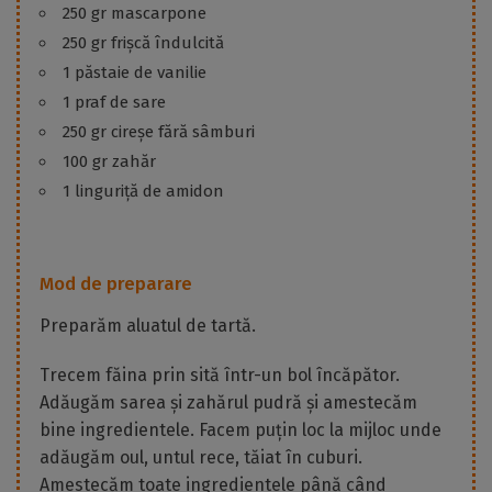
250 gr mascarpone
250 gr frișcă îndulcită
1 păstaie de vanilie
1 praf de sare
250 gr cireșe fără sâmburi
100 gr zahăr
1 linguriță de amidon
Mod de preparare
Preparăm aluatul de tartă.
Trecem făina prin sită într-un bol încăpător.
Adăugăm sarea și zahărul pudră și amestecăm
bine ingredientele. Facem puțin loc la mijloc unde
adăugăm oul, untul rece, tăiat în cuburi.
Amestecăm toate ingredientele până când