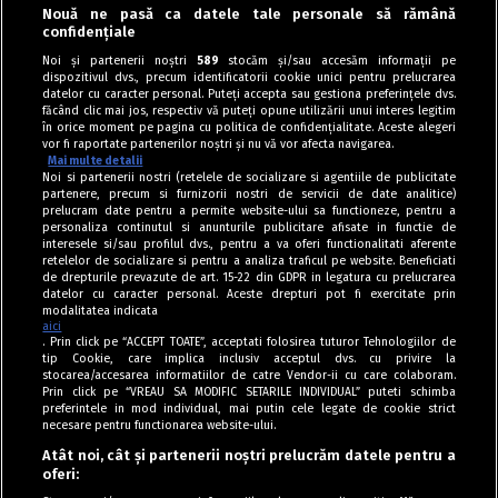
Nouă ne pasă ca datele tale personale să rămână
confidențiale
Noi și partenerii noștri
589
stocăm și/sau accesăm informații pe
dispozitivul dvs., precum identificatorii cookie unici pentru prelucrarea
datelor cu caracter personal. Puteți accepta sau gestiona preferințele dvs.
făcând clic mai jos, respectiv vă puteți opune utilizării unui interes legitim
în orice moment pe pagina cu politica de confidențialitate. Aceste alegeri
vor fi raportate partenerilor noștri și nu vă vor afecta navigarea.
Mai multe detalii
Noi si partenerii nostri (retelele de socializare si agentiile de publicitate
partenere, precum si furnizorii nostri de servicii de date analitice)
prelucram date pentru a permite website-ului sa functioneze, pentru a
personaliza continutul si anunturile publicitare afisate in functie de
interesele si/sau profilul dvs., pentru a va oferi functionalitati aferente
retelelor de socializare si pentru a analiza traficul pe website. Beneficiati
de drepturile prevazute de art. 15-22 din GDPR in legatura cu prelucrarea
datelor cu caracter personal. Aceste drepturi pot fi exercitate prin
modalitatea indicata
aici
. Prin click pe “ACCEPT TOATE”, acceptati folosirea tuturor Tehnologiilor de
tip Cookie, care implica inclusiv acceptul dvs. cu privire la
stocarea/accesarea informatiilor de catre Vendor-ii cu care colaboram.
Prin click pe “VREAU SA MODIFIC SETARILE INDIVIDUAL” puteti schimba
Tag index
preferintele in mod individual, mai putin cele legate de cookie strict
necesare pentru functionarea website-ului.
Program Antena 1
Atât noi, cât și partenerii noștri prelucrăm datele pentru a
oferi:
Știri de ultimă oră