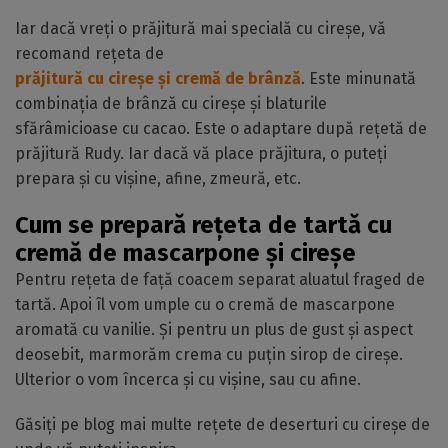
Iar dacă vreți o prăjitură mai specială cu cireșe, vă
recomand rețeta de
prăjitură cu cireșe și cremă de brânză
. Este minunată
combinația de brânză cu cireșe și blaturile
sfărâmicioase cu cacao. Este o adaptare după rețetă de
prăjitură Rudy. Iar dacă vă place prăjitura, o puteți
prepara și cu vișine, afine, zmeură, etc.
Cum se prepară rețeta de tartă cu
cremă de mascarpone și cireșe
Pentru rețeta de față coacem separat aluatul fraged de
tartă. Apoi îl vom umple cu o cremă de mascarpone
aromată cu vanilie. Și pentru un plus de gust și aspect
deosebit, marmorăm crema cu puțin sirop de cireșe.
Ulterior o vom încerca și cu vișine, sau cu afine.
Găsiți pe blog mai multe rețete de deserturi cu cireșe de