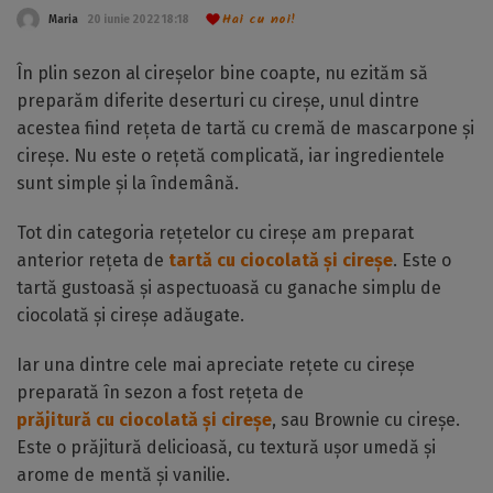
Hai cu noi!
Maria
20 iunie 2022 18:18
În plin sezon al cireșelor bine coapte, nu ezităm să
preparăm diferite deserturi cu cireșe, unul dintre
acestea fiind rețeta de tartă cu cremă de mascarpone și
cireșe. Nu este o rețetă complicată, iar ingredientele
sunt simple și la îndemână.
Tot din categoria rețetelor cu cireșe am preparat
anterior rețeta de
tartă cu ciocolată și cireșe
. Este o
tartă gustoasă și aspectuoasă cu ganache simplu de
ciocolată și cireșe adăugate.
Iar una dintre cele mai apreciate rețete cu cireșe
preparată în sezon a fost rețeta de
prăjitură cu ciocolată și cireșe
, sau Brownie cu cireșe.
Este o prăjitură delicioasă, cu textură ușor umedă și
arome de mentă și vanilie.