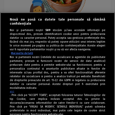
Nouă ne pasă ca datele tale personale să rămână
confidențiale
Noi și partenerii noștri
589
stocăm și/sau accesăm informații pe
dispozitivul dvs., precum identificatorii cookie unici pentru prelucrarea
datelor cu caracter personal. Puteți accepta sau gestiona preferințele dvs.
făcând clic mai jos, respectiv vă puteți opune utilizării unui interes legitim
în orice moment pe pagina cu politica de confidențialitate. Aceste alegeri
vor fi raportate partenerilor noștri și nu vă vor afecta navigarea.
Mai multe detalii
Noi si partenerii nostri (retelele de socializare si agentiile de publicitate
partenere, precum si furnizorii nostri de servicii de date analitice)
prelucram date pentru a permite website-ului sa functioneze, pentru a
personaliza continutul si anunturile publicitare afisate in functie de
interesele si/sau profilul dvs., pentru a va oferi functionalitati aferente
retelelor de socializare si pentru a analiza traficul pe website. Beneficiati
de drepturile prevazute de art. 15-22 din GDPR in legatura cu prelucrarea
datelor cu caracter personal. Aceste drepturi pot fi exercitate prin
modalitatea indicata
aici
. Prin click pe “ACCEPT TOATE”, acceptati folosirea tuturor Tehnologiilor de
tip Cookie, care implica inclusiv acceptul dvs. cu privire la
stocarea/accesarea informatiilor de catre Vendor-ii cu care colaboram.
Prin click pe “VREAU SA MODIFIC SETARILE INDIVIDUAL” puteti schimba
Tag index
preferintele in mod individual, mai putin cele legate de cookie strict
necesare pentru functionarea website-ului.