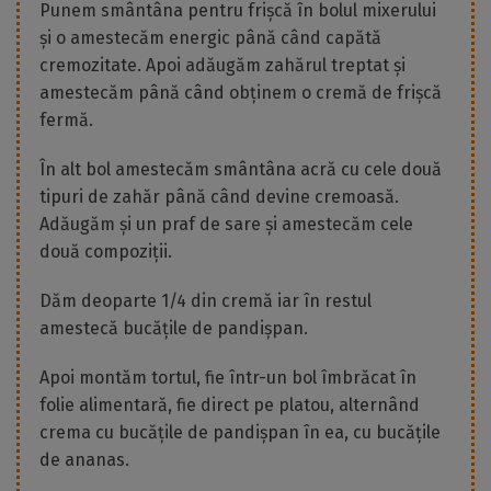
Punem smântâna pentru frișcă în bolul mixerului
și o amestecăm energic până când capătă
cremozitate. Apoi adăugăm zahărul treptat și
amestecăm până când obținem o cremă de frișcă
fermă.
În alt bol amestecăm smântâna acră cu cele două
tipuri de zahăr până când devine cremoasă.
Adăugăm și un praf de sare și amestecăm cele
două compoziții.
Dăm deoparte 1/4 din cremă iar în restul
amestecă bucățile de pandișpan.
Apoi montăm tortul, fie într-un bol îmbrăcat în
folie alimentară, fie direct pe platou, alternând
crema cu bucățile de pandișpan în ea, cu bucățile
de ananas.