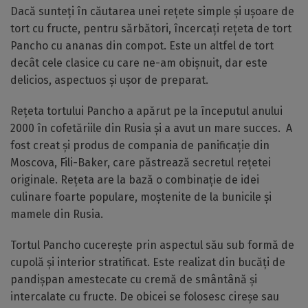
Dacă sunteți în căutarea unei rețete simple și ușoare de
tort cu fructe, pentru sărbători, încercați rețeta de tort
Pancho cu ananas din compot. Este un altfel de tort
decât cele clasice cu care ne-am obișnuit, dar este
delicios, aspectuos și ușor de preparat.
Rețeta tortului Pancho a apărut pe la începutul anului
2000 în cofetăriile din Rusia și a avut un mare succes. A
fost creat și produs de compania de panificație din
Moscova, Fili-Baker, care păstrează secretul rețetei
originale. Rețeta are la bază o combinație de idei
culinare foarte populare, moștenite de la bunicile și
mamele din Rusia.
Tortul Pancho cucerește prin aspectul său sub formă de
cupolă și interior stratificat. Este realizat din bucăți de
pandișpan amestecate cu cremă de smântână și
intercalate cu fructe. De obicei se folosesc cireșe sau