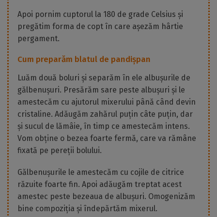
Apoi pornim cuptorul la 180 de grade Celsius și
pregătim forma de copt în care așezăm hârtie
pergament.
Cum preparăm blatul de pandișpan
Luăm două boluri și separăm în ele albușurile de
gălbenușuri. Presărăm sare peste albușuri și le
amestecăm cu ajutorul mixerului până când devin
cristaline. Adăugăm zahărul puțin câte puțin, dar
și sucul de lămâie, în timp ce amestecăm intens.
Vom obține o bezea foarte fermă, care va rămâne
fixată pe pereții bolului.
Gălbenușurile le amestecăm cu cojile de citrice
răzuite foarte fin. Apoi adăugăm treptat acest
amestec peste bezeaua de albușuri. Omogenizăm
bine compoziția și îndepărtăm mixerul.