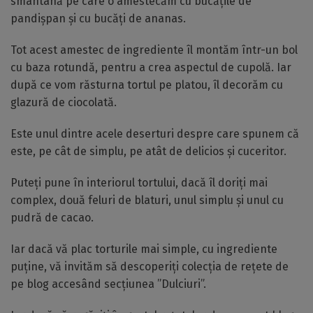
smântână pe care o amestecăm cu bucățile de
pandișpan și cu bucăți de ananas.
Tot acest amestec de ingrediente îl montăm într-un bol
cu baza rotundă, pentru a crea aspectul de cupolă. Iar
după ce vom răsturna tortul pe platou, îl decorăm cu
glazură de ciocolată.
Este unul dintre acele deserturi despre care spunem că
este, pe cât de simplu, pe atât de delicios și cuceritor.
Puteți pune în interiorul tortului, dacă îl doriți mai
complex, două feluri de blaturi, unul simplu și unul cu
pudră de cacao.
Iar dacă vă plac torturile mai simple, cu ingrediente
puține, vă invităm să descoperiți colecția de rețete de
pe blog accesând secțiunea ”Dulciuri”.