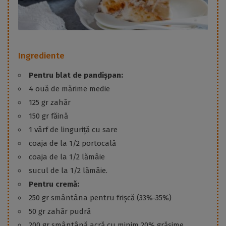
Ingrediente
Pentru blat de pandișpan:
4 ouă de mărime medie
125 gr zahăr
150 gr făină
1 vârf de linguriță cu sare
coaja de la 1/2 portocală
coaja de la 1/2 lămâie
sucul de la 1/2 lămâie.
Pentru cremă:
250 gr smântâna pentru frișcă (33%-35%)
50 gr zahăr pudră
200 gr smântână acră cu minim 20% grăsime