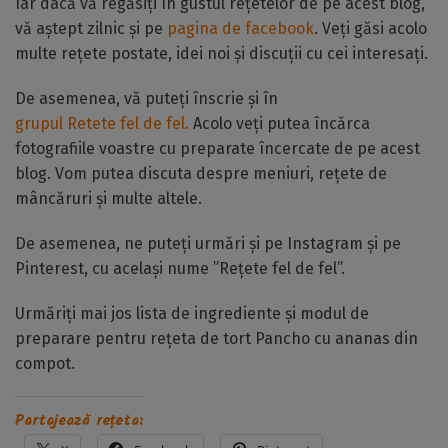
Iar dacă vă regăsiți în gustul rețetelor de pe acest blog,
vă aștept zilnic și pe
pagina de facebook
. Veți găsi acolo
multe rețete postate, idei noi și discuții cu cei interesați.
De asemenea, vă puteți înscrie și în
grupul Retete fel de fel.
Acolo veți putea încărca
fotografiile voastre cu preparate încercate de pe acest
blog. Vom putea discuta despre meniuri, rețete de
mâncăruri și multe altele.
De asemenea, ne puteți urmări și pe Instagram și pe
Pinterest, cu același nume ”Rețete fel de fel”.
Urmăriți mai jos lista de ingrediente și modul de
preparare pentru rețeta de tort Pancho cu ananas din
compot.
Partajează rețeta: