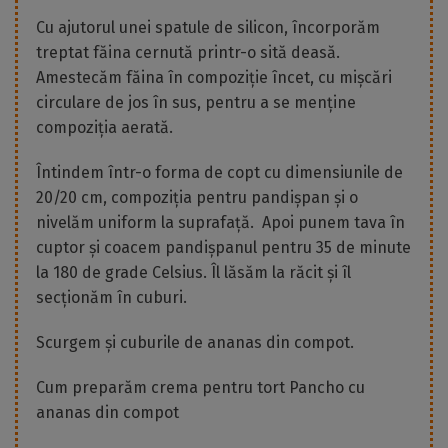
Cu ajutorul unei spatule de silicon, încorporăm
treptat făina cernută printr-o sită deasă.
Amestecăm făina în compoziție încet, cu mișcări
circulare de jos în sus, pentru a se menține
compoziția aerată.
Întindem într-o forma de copt cu dimensiunile de
20/20 cm, compoziția pentru pandișpan și o
nivelăm uniform la suprafață. Apoi punem tava în
cuptor și coacem pandișpanul pentru 35 de minute
la 180 de grade Celsius. Îl lăsăm la răcit și îl
secționăm în cuburi.
Scurgem și cuburile de ananas din compot.
Cum preparăm crema pentru tort Pancho cu
ananas din compot