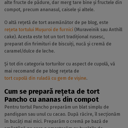
alte fructe de pădure, dar merg tare bine și fructele din
compot, precum ananasul, caisele și altele.
O altă rețetă de tort asemănător de pe blog, este
rețeta tortului Mușuroi de furnici
(Muraveinik sau Anthill
cake). Acesta este tot un tort tradițional rusesc,
preparat din firimituri de biscuiți, nucă și cremă de
caramel/dulce de leche.
Și tot din categoria torturilor cu aspect de cupolă, vă
mai recomand de pe blog rețeta de
tort cupolă din ruladă cu gem de vișine
.
Cum se prepară rețeta de tort
Pancho cu ananas din compot
Pentru tortul Pancho preparăm un blat simplu de
pandișpan sau unul cu cacao. După răcire, îl secționăm
în bucăți mai mici. Preparăm o cremă pe bază de