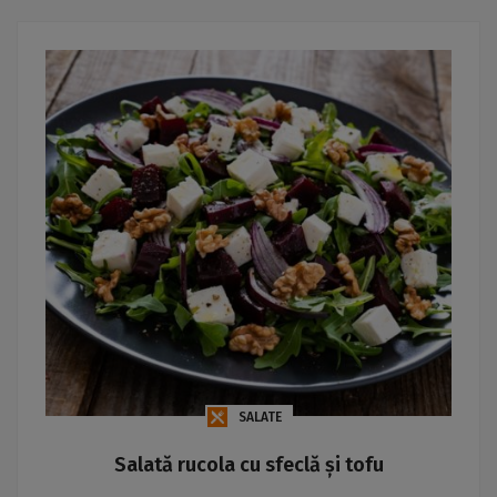
SALATE
Salată rucola cu sfeclă și tofu