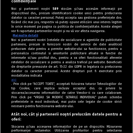
confidențiale
Noi și partenerii noștri
589
stocăm și/sau accesăm informații pe
dispozitivul dvs., precum identificatorii cookie unici pentru prelucrarea
datelor cu caracter personal. Puteți accepta sau gestiona preferințele dvs.
făcând clic mai jos, respectiv vă puteți opune utilizării unui interes legitim
în orice moment pe pagina cu politica de confidențialitate. Aceste alegeri
vor fi raportate partenerilor noștri și nu vă vor afecta navigarea.
Mai multe detalii
Noi si partenerii nostri (retelele de socializare si agentiile de publicitate
partenere, precum si furnizorii nostri de servicii de date analitice)
prelucram date pentru a permite website-ului sa functioneze, pentru a
personaliza continutul si anunturile publicitare afisate in functie de
interesele si/sau profilul dvs., pentru a va oferi functionalitati aferente
retelelor de socializare si pentru a analiza traficul pe website. Beneficiati
de drepturile prevazute de art. 15-22 din GDPR in legatura cu prelucrarea
datelor cu caracter personal. Aceste drepturi pot fi exercitate prin
modalitatea indicata
aici
. Prin click pe “ACCEPT TOATE”, acceptati folosirea tuturor Tehnologiilor de
tip Cookie, care implica inclusiv acceptul dvs. cu privire la
stocarea/accesarea informatiilor de catre Vendor-ii cu care colaboram.
Prin click pe “VREAU SA MODIFIC SETARILE INDIVIDUAL” puteti schimba
Tag index
preferintele in mod individual, mai putin cele legate de cookie strict
necesare pentru functionarea website-ului.
Program Antena 1
Atât noi, cât și partenerii noștri prelucrăm datele pentru a
oferi:
Știri de ultimă oră
Stocarea și/sau accesarea informațiilor de pe un dispozitiv. Măsurarea
performanței reclamelor. Utilizarea profilurilor pentru selectarea
Politica de cookies