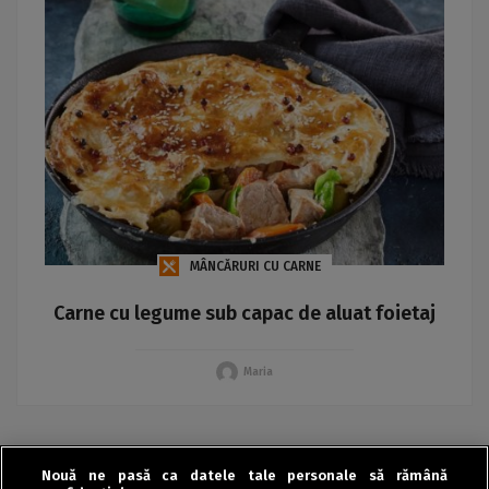
MÂNCĂRURI CU CARNE
Carne cu legume sub capac de aluat foietaj
Maria
Nouă ne pasă ca datele tale personale să rămână
«
‹
›
»