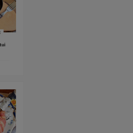
E
tui