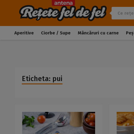
Aperitive
Ciorbe / Supe
Mâncăruri cu carne
Peș
Eticheta: pui