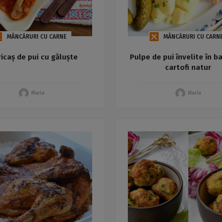
MÂNCĂRURI CU CARNE
MÂNCĂRURI CU CARN
icaș de pui cu găluște
Pulpe de pui învelite în b
cartofi natur
Maria
Maria