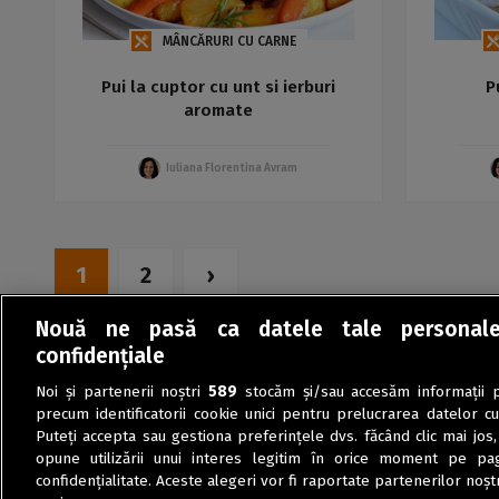
MÂNCĂRURI CU CARNE
Pui la cuptor cu unt si ierburi
P
aromate
Iuliana Florentina Avram
1
2
›
Nouă ne pasă ca datele tale personal
confidențiale
Noi și partenerii noștri
589
stocăm și/sau accesăm informații pe
precum identificatorii cookie unici pentru prelucrarea datelor c
Puteți accepta sau gestiona preferințele dvs. făcând clic mai jos,
opune utilizării unui interes legitim în orice moment pe pag
confidențialitate. Aceste alegeri vor fi raportate partenerilor noștr