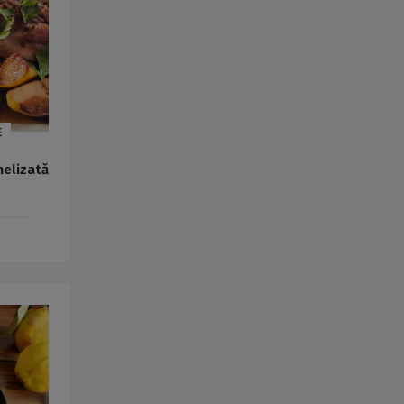
Rețete fel de fel de la
prieteni
Rețete pentru Valentine’s
Day / Dragobete și 1 Martie
Conserve
Băuturi
Rețete de post
E
Ricette in italiano
melizată