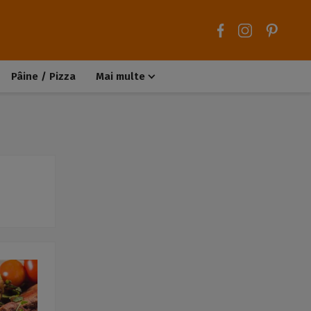
Pâine / Pizza
Mai multe
Aluaturi dulci
Aluaturi sărate
Chiteluțe / Carne tocată
Muffins / Cupcakes
Biscuiți / Fursecuri
Deserturi de post
Înghețată
Tarte sărate
Tarte dulci / Cheesecake
Decorațiuni / Condimente
Rețete de bază
Selecții rețete
Trucuri și sfaturi culinare