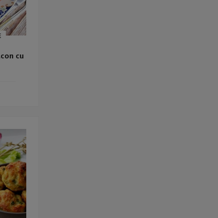
E
acon cu