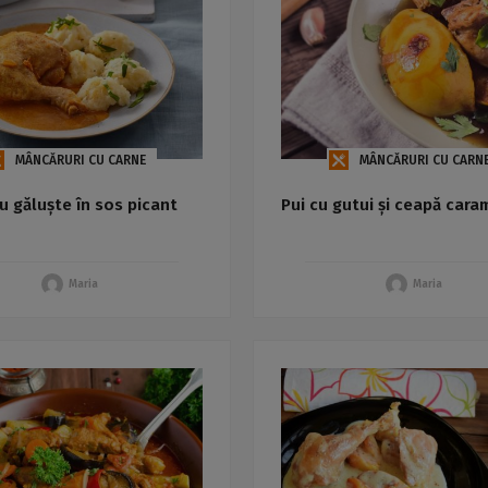
MÂNCĂRURI CU CARNE
MÂNCĂRURI CU CARN
cu găluște în sos picant
Pui cu gutui și ceapă cara
Maria
Maria