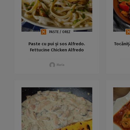
PASTE / OREZ
Paste cu pui și sos Alfredo.
Tocăniț
Fettucine Chicken Alfredo
Maria