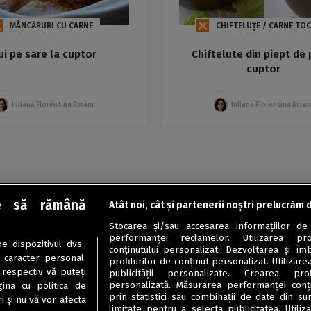
MÂNCĂRURI CU CARNE
CHIFTELUȚE / CARNE TO
ui pe sare la cuptor
Chiftelute din piept de 
cuptor
Iuliana Florentina Avram
Iuliana Florentina Avra
e să rămână
Atât noi, cât și partenerii noștri prelucrăm 
Stocarea și/sau accesarea informațiilor de
performanței reclamelor. Utilizarea pro
 dispozitivul dvs.,
conținutului personalizat. Dezvoltarea și îmb
u caracter personal.
profilurilor de conținut personalizat. Utilizare
 respectiv vă puteți
publicității personalizate. Crearea prof
personalizată. Măsurarea performanței conțin
ina cu politica de
prin statistici sau combinații de date din sur
i și nu vă vor afecta
limitate pentru a selecta publicitatea. Utili