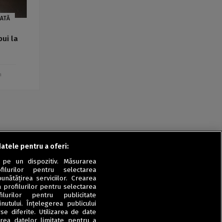
CATĂ
pui la
m
datele pentru a oferi:
 pe un dispozitiv. Măsurarea
filurilor pentru selectarea
unătățirea serviciilor. Crearea
a profilurilor pentru selectarea
ilurilor pentru publicitate
utului. Înțelegerea publicului
se diferite. Utilizarea de date
zarea datelor limitate pentru a