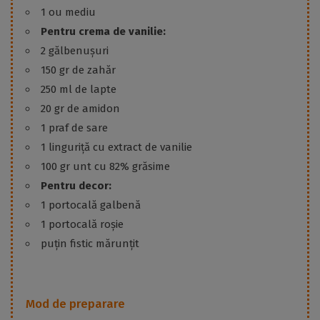
1 ou mediu
Pentru crema de vanilie:
2 gălbenușuri
150 gr de zahăr
250 ml de lapte
20 gr de amidon
1 praf de sare
1 linguriță cu extract de vanilie
100 gr unt cu 82% grăsime
Pentru decor:
1 portocală galbenă
1 portocală roșie
puțin fistic mărunțit
Mod de preparare