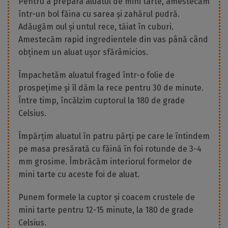
Pentru a prepara aluatul de mini tarte, amestecăm
într-un bol făina cu sarea și zahărul pudră.
Adăugăm oul și untul rece, tăiat în cuburi.
Amestecăm rapid ingredientele din vas până când
obținem un aluat ușor sfărâmicios.
Împachetăm aluatul fraged într-o folie de
prospețime și îl dăm la rece pentru 30 de minute.
Între timp, încălzim cuptorul la 180 de grade
Celsius.
Împărțim aluatul în patru părți pe care le întindem
pe masa presărată cu făină în foi rotunde de 3-4
mm grosime. Îmbrăcăm interiorul formelor de
mini tarte cu aceste foi de aluat.
Punem formele la cuptor și coacem crustele de
mini tarte pentru 12-15 minute, la 180 de grade
Celsius.