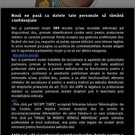
Nouă ne pasă ca datele tale personale să rămână
confidențiale
Noi și partenerii noștri
589
stocăm și/sau accesăm informații pe
dispozitivul dvs., precum identificatorii cookie unici pentru prelucrarea
datelor cu caracter personal. Puteți accepta sau gestiona preferințele dvs.
făcând clic mai jos, respectiv vă puteți opune utilizării unui interes legitim
în orice moment pe pagina cu politica de confidențialitate. Aceste alegeri
vor fi raportate partenerilor noștri și nu vă vor afecta navigarea.
Mai multe detalii
Noi si partenerii nostri (retelele de socializare si agentiile de publicitate
partenere, precum si furnizorii nostri de servicii de date analitice)
prelucram date pentru a permite website-ului sa functioneze, pentru a
personaliza continutul si anunturile publicitare afisate in functie de
interesele si/sau profilul dvs., pentru a va oferi functionalitati aferente
retelelor de socializare si pentru a analiza traficul pe website. Beneficiati
de drepturile prevazute de art. 15-22 din GDPR in legatura cu prelucrarea
datelor cu caracter personal. Aceste drepturi pot fi exercitate prin
modalitatea indicata
aici
. Prin click pe “ACCEPT TOATE”, acceptati folosirea tuturor Tehnologiilor de
tip Cookie, care implica inclusiv acceptul dvs. cu privire la
stocarea/accesarea informatiilor de catre Vendor-ii cu care colaboram.
Prin click pe “VREAU SA MODIFIC SETARILE INDIVIDUAL” puteti schimba
Tag index
preferintele in mod individual, mai putin cele legate de cookie strict
necesare pentru functionarea website-ului.
Program Antena 1