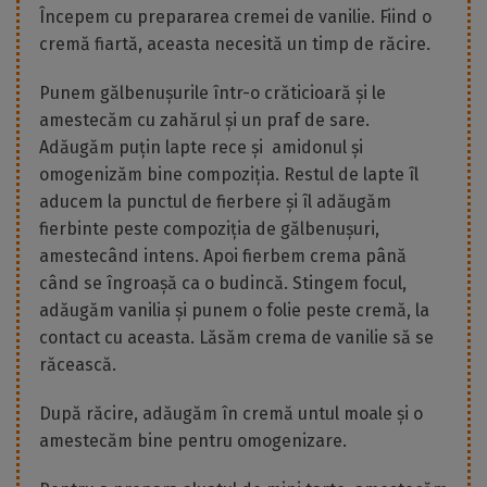
Începem cu prepararea cremei de vanilie. Fiind o
cremă fiartă, aceasta necesită un timp de răcire.
Punem gălbenușurile într-o crăticioară și le
amestecăm cu zahărul și un praf de sare.
Adăugăm puțin lapte rece și amidonul și
omogenizăm bine compoziția. Restul de lapte îl
aducem la punctul de fierbere și îl adăugăm
fierbinte peste compoziția de gălbenușuri,
amestecând intens. Apoi fierbem crema până
când se îngroașă ca o budincă. Stingem focul,
adăugăm vanilia și punem o folie peste cremă, la
contact cu aceasta. Lăsăm crema de vanilie să se
răcească.
După răcire, adăugăm în cremă untul moale și o
amestecăm bine pentru omogenizare.