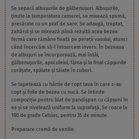
Se separă albușurile de gălbenușuri. Albușurile,
ținute la temperatura camerei, se mixează spumă,
presărate cu un praf de sare. Se adaugă, treptat,
zahărul și se mixează până rezultă acea bezea
fermă care rămâne fixată pe pereții vasului, atunci
când încercăm să-l întoarcem invers. În bezeaua
de albușuri se încorporează, mai întâi,
gălbenușurile, apoi uleiul, făina și la final căpșunile
curățate, spălate și tăiate în cuburi.
Se tapetează cu hârtie de copt tava în care s-au
copt și foile de bezea cu nucă. Se întinde
compoziția pentru blat de pandișpan cu căpșuni în
ea și se nivelează uniform la suprafață. Se coace la
180 de grade Celsius, pentru 35 de minute.
Preparare cremă de vanilie.