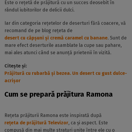
Este o rețetă de prăjitură cu un succes deosebit în
rândul iubitorilor de delicii dulci.
Iar din categoria rețetelor de deserturi fără coacere, vă
recomand de pe blog rețeta de
desert cu căpșuni și cremă caramel cu banane
. Sunt de
mare efect deserturile asamblate la cupe sau pahare,
mai ales atunci când se anunță prietenii în vizită.
Citește și:
Prăjitură cu rubarbă și bezea. Un desert cu gust dulce-
acrișor
Cum se prepară prăjitura Ramona
Rețeta prăjiturii Ramona este inspirată după
rețeta de prăjitură Televizor
, ca și aspect. Este
compusă din mai multe straturi unite între ele cu o