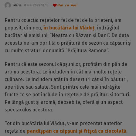
Hai cu noi!
Maria
8 mai 2022 18:15
Pentru colecția rețetelor fel de fel de la prieteni, am
poposit, din nou,
în bucătăria lui Vlăduț
, îndrăgitul
bucătar al emisiunii ”Neatza cu Răzvan și Dani”. De data
aceasta ne-am oprit la o prăjitură de sezon cu căpșuni și
cu multe straturi denumită ”Prăjitura Ramona”.
Pentru că este sezonul căpșunilor, profităm din plin de
aroma acestora. Le includem în cât mai multe rețete
culinare. Le includem atât în deserturi cât și în băuturi,
aperitive sau salate. Sunt printre cele mai îndrăgite
fructe ce se pot include în rețetele de prăjituri și torturi.
Pe lângă gust și aromă, deosebite, oferă și un aspect
spectaculos acestora.
Tot din bucătăria lui Vlăduț, v-am prezentat anterior
rețeta de
pandișpan cu căpșuni și frișcă cu ciocolată
.