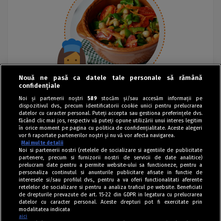
Nouă ne pasă ca datele tale personale să rămână
confidențiale
Noi și partenerii noștri
589
stocăm și/sau accesăm informații pe
dispozitivul dvs., precum identificatorii cookie unici pentru prelucrarea
datelor cu caracter personal. Puteți accepta sau gestiona preferințele dvs.
făcând clic mai jos, respectiv vă puteți opune utilizării unui interes legitim
în orice moment pe pagina cu politica de confidențialitate. Aceste alegeri
vor fi raportate partenerilor noștri și nu vă vor afecta navigarea.
Mai multe detalii
Noi si partenerii nostri (retelele de socializare si agentiile de publicitate
partenere, precum si furnizorii nostri de servicii de date analitice)
prelucram date pentru a permite website-ului sa functioneze, pentru a
personaliza continutul si anunturile publicitare afisate in functie de
interesele si/sau profilul dvs., pentru a va oferi functionalitati aferente
retelelor de socializare si pentru a analiza traficul pe website. Beneficiati
de drepturile prevazute de art. 15-22 din GDPR in legatura cu prelucrarea
datelor cu caracter personal. Aceste drepturi pot fi exercitate prin
modalitatea indicata
aici