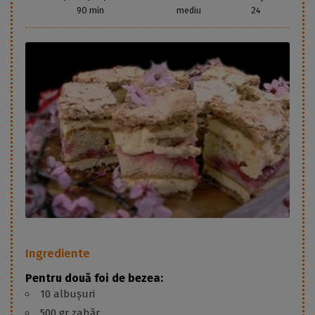
90 min
mediu
24
Ingrediente
Pentru două foi de bezea:
10 albușuri
500 gr zahăr