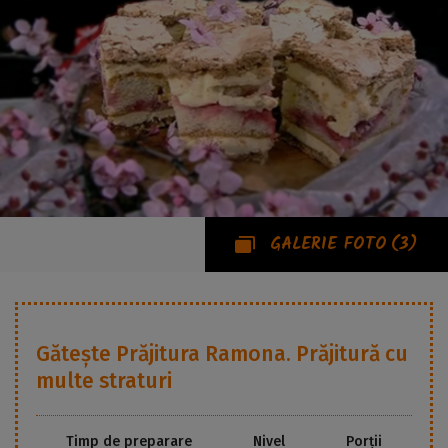
GALERIE FOTO
(3)
Gătește
Prăjitura Ramona. Prăjitură cu
multe straturi
Timp de preparare
Nivel
Porții