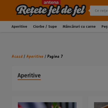
Aperitive
Ciorbe / Supe
Mâncăruri cu carne
Peș
Acasă
Aperitive
Pagina 7
/
/
Aperitive