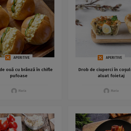
APERITIVE
APERITIVE
de ouă cu brânză în chifle
Drob de ciuperci în coșu
pufoase
aluat foietaj
Maria
Maria