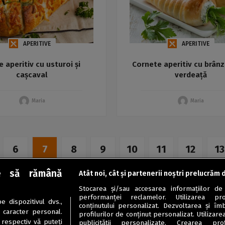
APERITIVE
APERITIVE
e aperitiv cu usturoi și
Cornete aperitiv cu brânze
cașcaval
verdeață
Maria
Maria
6
7
8
9
10
11
12
13
e să rămână
Atât noi, cât și partenerii noștri prelucrăm 
Stocarea și/sau accesarea informațiilor de
performanței reclamelor. Utilizarea pro
 dispozitivul dvs.,
conținutului personalizat. Dezvoltarea și îmb
u caracter personal.
profilurilor de conținut personalizat. Utilizare
 respectiv vă puteți
publicității personalizate. Crearea prof