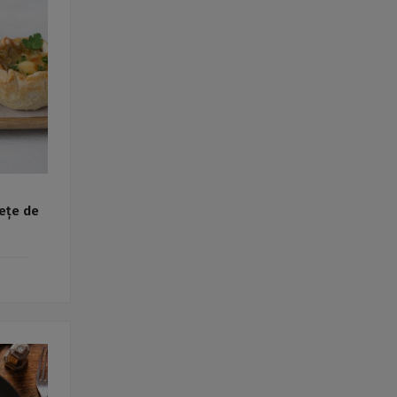
Rețete fel de fel de la
prieteni
Rețete pentru Valentine’s
Day / Dragobete și 1 Martie
Conserve
Băuturi
Rețete de post
Ricette in italiano
lețe de