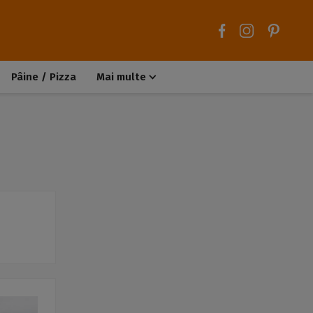
Pâine / Pizza
Mai multe
Aluaturi dulci
Aluaturi sărate
Chiteluțe / Carne tocată
Muffins / Cupcakes
Biscuiți / Fursecuri
Deserturi de post
Înghețată
Tarte sărate
Tarte dulci / Cheesecake
Decorațiuni / Condimente
Rețete de bază
Selecții rețete
Trucuri și sfaturi culinare