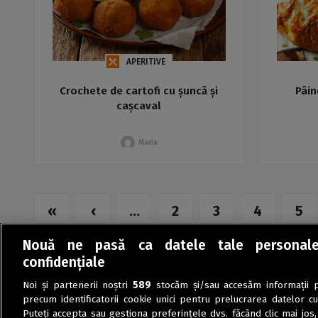
APERITIVE
Crochete de cartofi cu șuncă și
Pâin
cașcaval
Maria
«
‹
...
2
3
4
5
Nouă ne pasă ca datele tale personal
confidențiale
Noi și partenerii noștri
589
stocăm și/sau accesăm informații pe
precum identificatorii cookie unici pentru prelucrarea datelor c
Puteți accepta sau gestiona preferințele dvs. făcând clic mai jos,