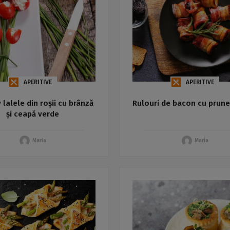
APERITIVE
APERITIVE
 lalele din roșii cu brânză
Rulouri de bacon cu prun
și ceapă verde
Maria
Maria