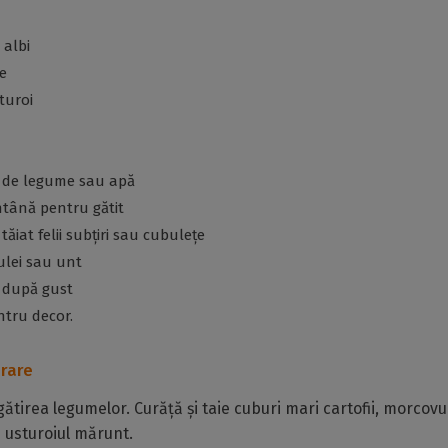
 albi
e
sturoi
 de legume sau apă
tână pentru gătit
tăiat felii subțiri sau cubulețe
 ulei sau unt
r după gust
ntru decor.
rare
ătirea legumelor. Curăță și taie cuburi mari cartofii, morcovul 
 usturoiul mărunt.