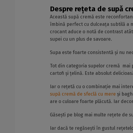
Despre rețeta de supă cr
Această supă cremă este reconfortantă,
îmbină perfect cu dulceața subtilă a m
crocant aduce o notă de contrast atât 
supei cu un plus de savoare.
Supa este foarte consistentă și nu ne
Tot din categoria supelor cremă mai p
cartofi și țelină. Este absolut delicioa
Iar o rețetă cu o combinație mai inte
supă cremă de sfeclă cu mere
și bagh
are o culoare foarte plăcută. Iar deco
Găsești pe blog mai multe rețete de s
Iar dacă te regăsești în gustul rețetelo