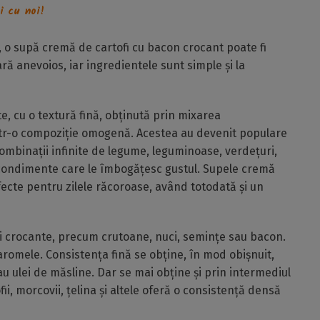
i cu noi!
, o supă cremă de cartofi cu bacon crocant poate fi
ă anevoios, iar ingredientele sunt simple și la
, cu o textură fină, obținută prin mixarea
tr-o compoziție omogenă. Acestea au devenit populare
e combinații infinite de legume, leguminoase, verdețuri,
 condimente care le îmbogățesc gustul. Supele cremă
fecte pentru zilele răcoroase, având totodată și un
uri crocante, precum crutoane, nuci, semințe sau bacon.
aromele. Consistența fină se obține, în mod obișnuit,
 ulei de măsline. Dar se mai obține și prin intermediul
ii, morcovii, țelina și altele oferă o consistență densă