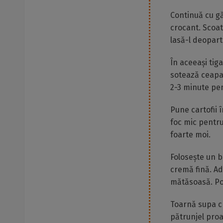
Continuă cu gă
crocant. Scoat
lasă-l deopart
În aceeași tig
sotează ceapa 
2-3 minute pen
Pune cartofii 
foc mic pentru
foarte moi.
Folosește un 
cremă fină. Ad
mătăsoasă. Pot
Toarnă supa c
pătrunjel proa