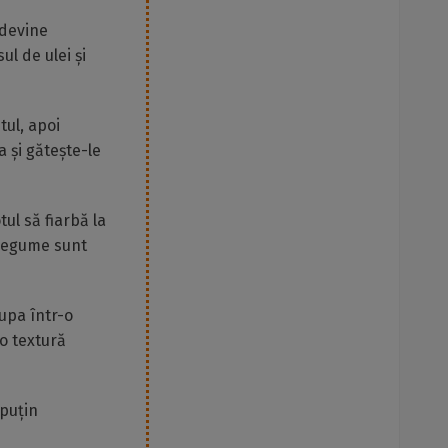
 devine
l de ulei și
tul, apoi
 și gătește-le
ul să fiarbă la
 legume sunt
upa într-o
o textură
 puțin