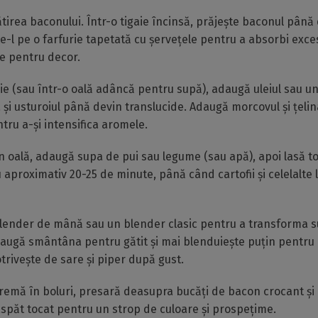
tirea baconului. Într-o tigaie încinsă, prăjește baconul până
e-l pe o farfurie tapetată cu șervețele pentru a absorbi excesu
e pentru decor.
aie (sau într-o oală adâncă pentru supă), adaugă uleiul sau un
și usturoiul până devin translucide. Adaugă morcovul și țelina
tru a-și intensifica aromele.
în oală, adaugă supa de pui sau legume (sau apă), apoi lasă tot
 aproximativ 20-25 de minute, până când cartofii și celelalte
blender de mână sau un blender clasic pentru a transforma s
augă smântâna pentru gătit și mai blenduiește puțin pentru 
rivește de sare și piper după gust.
remă în boluri, presară deasupra bucăți de bacon crocant și
spăt tocat pentru un strop de culoare și prospețime.