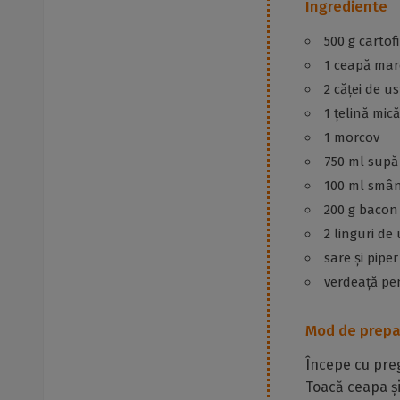
Ingrediente
500 g cartofi
1 ceapă mar
2 căței de u
1 țelină mică
1 morcov
750 ml supă
100 ml smân
200 g bacon 
2 linguri de
sare și pipe
verdeață pe
Mod de prepa
Începe cu preg
Toacă ceapa și