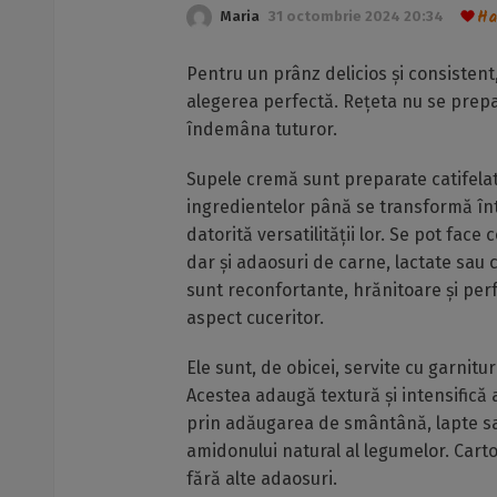
Ha
Maria
31 octombrie 2024 20:34
Pentru un prânz delicios și consistent
alegerea perfectă. Rețeta nu se prepar
îndemâna tuturor.
Supele cremă sunt preparate catifelate
ingredientelor până se transformă în
datorită versatilității lor. Se pot fac
dar și adaosuri de carne, lactate sau
sunt reconfortante, hrănitoare și per
aspect cuceritor.
Ele sunt, de obicei, servite cu garnit
Acestea adaugă textură și intensifică 
prin adăugarea de smântână, lapte sau
amidonului natural al legumelor. Cartof
fără alte adaosuri.