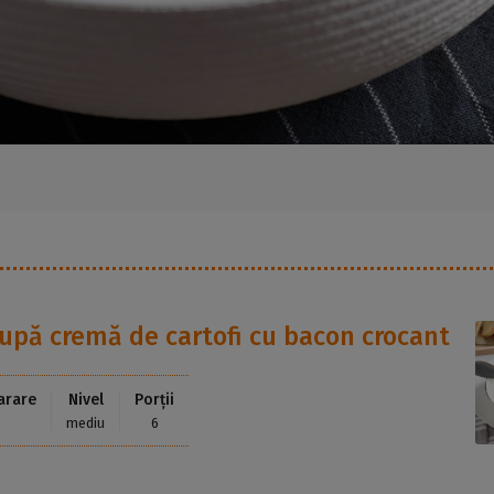
upă cremă de cartofi cu bacon crocant
arare
Nivel
Porții
mediu
6