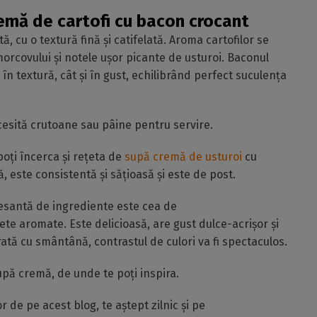
emă de cartofi cu bacon crocant
 cu o textură fină și catifelată. Aroma cartofilor se
orcovului și notele ușor picante de usturoi. Baconul
în textură, cât și în gust, echilibrând perfect suculența
cesită crutoane sau pâine pentru servire.
oți încerca și rețeta de
supă cremă de usturoi
cu
să, este consistentă și sățioasă și este de post.
resantă de ingrediente este cea de
ete aromate. Este delicioasă, are gust dulce-acrișor și
rată cu smântână, contrastul de culori va fi spectaculos.
upă cremă, de unde te poți inspira.
r de pe acest blog, te aștept zilnic și pe