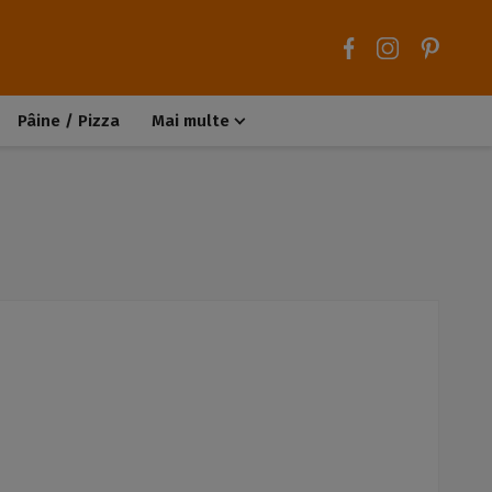
Pâine / Pizza
Mai multe
Aluaturi dulci
Aluaturi sărate
Chiteluțe / Carne tocată
Muffins / Cupcakes
Biscuiți / Fursecuri
Deserturi de post
Înghețată
Tarte sărate
Tarte dulci / Cheesecake
Decorațiuni / Condimente
Rețete de bază
Selecții rețete
Trucuri și sfaturi culinare