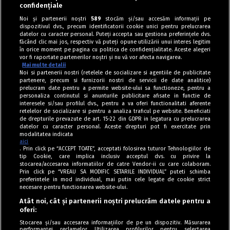
confidențiale
Noi și partenerii noștri
589
stocăm și/sau accesăm informații pe
dispozitivul dvs., precum identificatorii cookie unici pentru prelucrarea
datelor cu caracter personal. Puteți accepta sau gestiona preferințele dvs.
făcând clic mai jos, respectiv vă puteți opune utilizării unui interes legitim
în orice moment pe pagina cu politica de confidențialitate. Aceste alegeri
vor fi raportate partenerilor noștri și nu vă vor afecta navigarea.
Mai multe detalii
Noi si partenerii nostri (retelele de socializare si agentiile de publicitate
partenere, precum si furnizorii nostri de servicii de date analitice)
prelucram date pentru a permite website-ului sa functioneze, pentru a
personaliza continutul si anunturile publicitare afisate in functie de
interesele si/sau profilul dvs., pentru a va oferi functionalitati aferente
retelelor de socializare si pentru a analiza traficul pe website. Beneficiati
de drepturile prevazute de art. 15-22 din GDPR in legatura cu prelucrarea
datelor cu caracter personal. Aceste drepturi pot fi exercitate prin
modalitatea indicata
aici
. Prin click pe “ACCEPT TOATE”, acceptati folosirea tuturor Tehnologiilor de
tip Cookie, care implica inclusiv acceptul dvs. cu privire la
stocarea/accesarea informatiilor de catre Vendor-ii cu care colaboram.
Prin click pe “VREAU SA MODIFIC SETARILE INDIVIDUAL” puteti schimba
Tag index
preferintele in mod individual, mai putin cele legate de cookie strict
necesare pentru functionarea website-ului.
Program Antena 1
Atât noi, cât și partenerii noștri prelucrăm datele pentru a
oferi:
Știri de ultimă oră
Stocarea și/sau accesarea informațiilor de pe un dispozitiv. Măsurarea
performanței reclamelor. Utilizarea profilurilor pentru selectarea