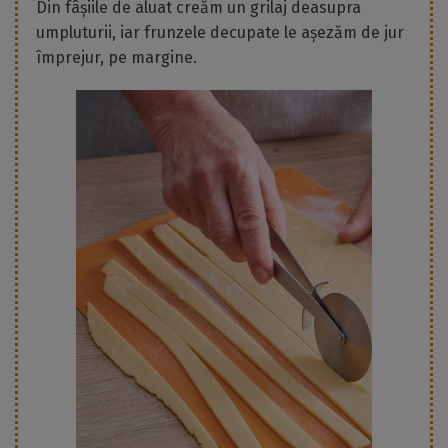
Din fâșiile de aluat creăm un grilaj deasupra
umpluturii, iar frunzele decupate le așezăm de jur
împrejur, pe margine.