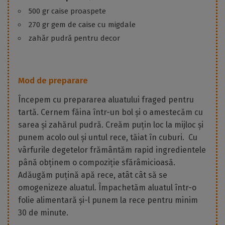
500 gr caise proaspete
270 gr gem de caise cu migdale
zahăr pudră pentru decor
Mod de preparare
Începem cu prepararea aluatului fraged pentru
tartă. Cernem făina într-un bol și o amestecăm cu
sarea și zahărul pudră. Creăm puțin loc la mijloc și
punem acolo oul și untul rece, tăiat în cuburi. Cu
vârfurile degetelor frământăm rapid ingredientele
până obținem o compoziție sfărâmicioasă.
Adăugăm puțină apă rece, atât cât să se
omogenizeze aluatul. Împachetăm aluatul într-o
folie alimentară și-l punem la rece pentru minim
30 de minute.