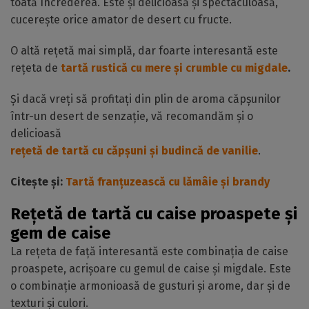
toată încrederea. Este și delicioasă și spectaculoasă,
cucerește orice amator de desert cu fructe.
O altă rețetă mai simplă, dar foarte interesantă este
rețeta de
tartă rustică cu mere și crumble cu migdale
.
Și dacă vreți să profitați din plin de aroma căpșunilor
într-un desert de senzație, vă recomandăm și o
delicioasă
rețetă de tartă cu căpșuni și budincă de vanilie
.
Citește și:
Tartă franțuzească cu lămâie și brandy
Rețetă de tartă cu caise proaspete și
gem de caise
La rețeta de față interesantă este combinația de caise
proaspete, acrișoare cu gemul de caise și migdale. Este
o combinație armonioasă de gusturi și arome, dar și de
texturi și culori.