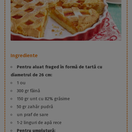
Ingrediente
Pentru aluat fraged în formă de tartă cu
diametrul de 26 cm:
1 ou
300 gr făină
150 gr unt cu 82% grăsime
50 gr zahăr pudră
un praf de sare
1-2 linguri de apă rece
Pentru umplutură: