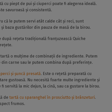
tă cu piept de pui și ciuperci poate fi alegerea ideală.
ste savuroasă și consistentă.
u că le putem servi atât calde cât și reci, sunt
i și baza gustărilor din pauza de masă de la birou.
te după rețeta tradițională franțuzească Quiche
rețete.
 tartă o mulțime de combinații de ingrediente. Putem
 din carne sau le putem combina după preferințe.
uperci și șuncă presată
. Este o rețetă preparată cu
 tare gustoasă. Nu necesită foarte multe ingrediente și
 servită la mic dejun, la cină, sau ca gustare la birou.
tă de
tartă cu sparanghel în prosciutto și brânzeturi
.
aspect frumos.