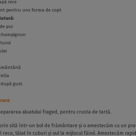
 apă rece
nt pentru uns forma de copt
utură:
 de pui
i champignon
sturoi
ulei
e smântână
rella
r după gust.
rare
pararea aluatului fraged, pentru crusta de tartă.
rin sită într-un bol de frământare și o amestecăm cu un pra
rece, tăiat în cuburi și oul la mijlocul făinii. Amestecăm rapi