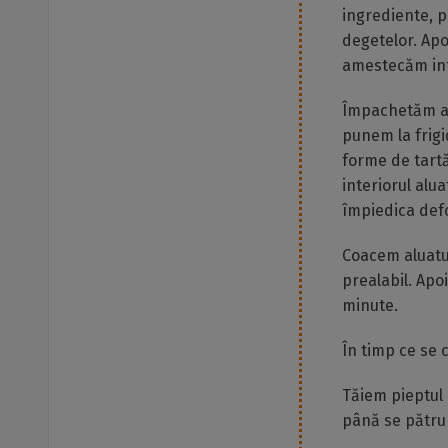
ingrediente, 
degetelor. Apo
amestecăm in
Împachetăm alu
punem la frigi
forme de tartă
interiorul alu
împiedica defo
Coacem aluatul
prealabil. Apo
minute.
În timp ce se 
Tăiem pieptul d
până se pătrun