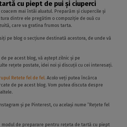
rtă cu piept de pui și ciuperci
coacem mai întâi aluatul. Preparăm și ciupercile și
egătura dintre ele pregătim o compoziție de ouă cu
zuită, care va gratina frumos tarta.
ăsiți pe blog o secțiune destinată acestora, de unde vă
 de pe acest blog, vă aștept zilnic și pe
ulte rețete postate, idei noi și discuții cu cei interesați.
rupul Retete fel de fel.
Acolo veți putea încărca
ercate de pe acest blog. Vom putea discuta despre
altele.
nstagram și pe Pinterest, cu același nume ”Rețete fel
și modul de preparare pentru rețeta de tartă cu piept