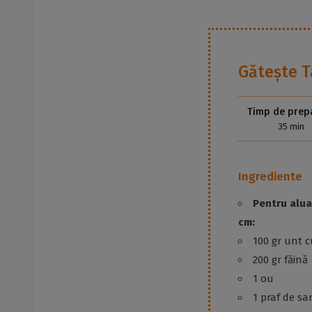
Gătește
T
Timp de prep
35 min
Ingrediente
Pentru alua
cm:
100 gr unt 
200 gr făină
1 ou
1 praf de sa