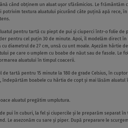
până când obținem un aluat ușor sfărâmicios. Le frământăm c
i potrivim textura aluatului picurând câte puțină apă rece, în
tens.
atul pentru tartă cu piept de pui și ciuperci într-o folie de p
der pentru cel puțin 30 de minute. Apoi, îl modelăm direct în 
 cu diametrul de 27 cm, unsă cu unt moale. Așezăm hârtie de
atului pe care o umplem cu boabe de năut sau de fasole. Le f
rmarea aluatului în timpul coacerii.
 de tartă pentru 15 minute la 180 de grade Celsius, în cuptorul
i, îndepărtăm boabele cu hârtia de copt și mai lăsăm aluatul 
coace aluatul pregătim umplutura.
e pui în cuburi, la fel și ciupercile și le preparăm separat în t
d. Le asezonăm cu sare și piper. După preparare le scurgem 