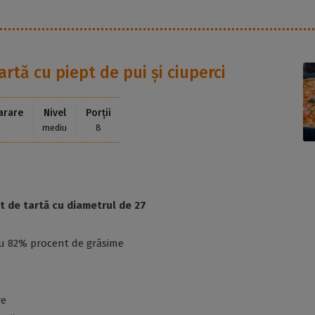
artă cu piept de pui și ciuperci
arare
Nivel
Porții
mediu
8
t de tartă cu diametrul de 27
cu 82% procent de grăsime
re