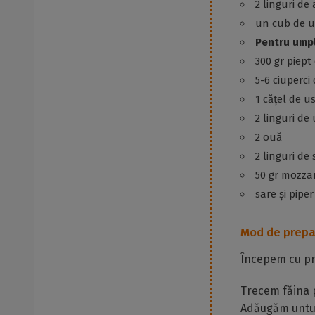
2 linguri de
un cub de u
Pentru umpl
300 gr piept
5-6 ciuperc
1 cățel de u
2 linguri de 
2 ouă
2 linguri d
50 gr mozza
sare și pipe
Mod de prepa
Începem cu pre
Trecem făina p
Adăugăm untul 