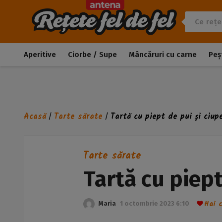
Aperitive
Ciorbe / Supe
Mâncăruri cu carne
Peș
Acasă
Tarte sărate
Tartă cu piept de pui și ciup
/
/
Tarte sărate
Tartă cu piept
Hai 
Maria
1 octombrie 2023 6:10