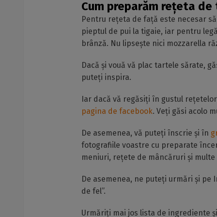
Cum preparăm rețeta de ta
Pentru rețeta de față este necesar să 
pieptul de pui la tigaie, iar pentru l
brânză. Nu lipsește nici mozzarella ră
Dacă și vouă vă plac tartele sărate, g
puteți inspira.
Iar dacă vă regăsiți în gustul rețetelor
pagina de facebook
. Veți găsi acolo m
De asemenea, vă puteți înscrie și în
g
fotografiile voastre cu preparate înc
meniuri, rețete de mâncăruri și multe 
De asemenea, ne puteți urmări și pe I
de fel”.
Urmăriți mai jos lista de ingrediente 