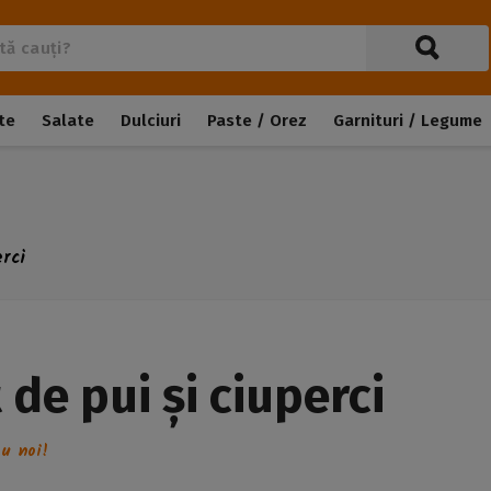
te
Salate
Dulciuri
Paste / Orez
Garnituri / Legume
erci
 de pui și ciuperci
cu noi!