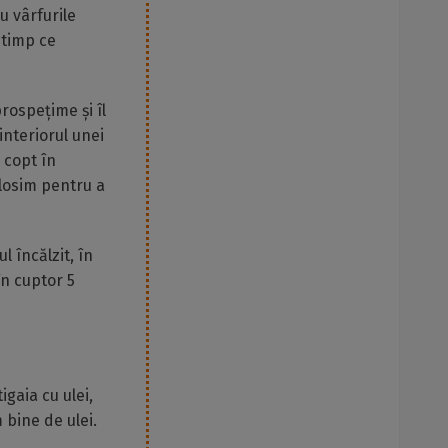
u vârfurile
 timp ce
rospețime și îl
interiorul unei
 copt în
olosim pentru a
 încălzit, în
în cuptor 5
igaia cu ulei,
bine de ulei.