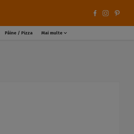
Pâine / Pizza
Mai multe
Aluaturi dulci
Aluaturi sărate
Chiteluțe / Carne tocată
Muffins / Cupcakes
Biscuiți / Fursecuri
Deserturi de post
Înghețată
Tarte sărate
Tarte dulci / Cheesecake
Decorațiuni / Condimente
Rețete de bază
Selecții rețete
Trucuri și sfaturi culinare