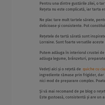
Pentru una dintre gustările zilei, o tar
Rețeta nu este complicată, iar tarta e
Ne plac tare mult tartele sărate, pentr
delicioase și consistente. Pot constitu
Rețetele de tartă sărată sunt inspira
Lorraine. Sunt foarte versatile aceste 
Putem adăuga în interiorul crustei de
adăuga legume, brânzeturi, preparate
Vedeți aici și o rețetă de
quiche cu ci
ingrediente rămase prin frigider, dar
nici mod de preparare complex. Poate fi
Și vă mai recomand de pe blog o rețe
Este gustoasă, consistentă și are un 