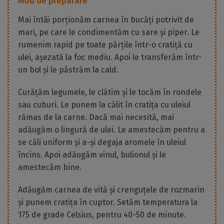
Mod de preparare
Mai întâi porționăm carnea în bucăți potrivit de
mari, pe care le condimentăm cu sare și piper. Le
rumenim rapid pe toate părțile într-o cratiță cu
ulei, așezată la foc mediu. Apoi le transferăm într-
un bol și le păstrăm la cald.
Curățăm legumele, le clătim și le tocăm în rondele
sau cuburi. Le punem la călit în cratița cu uleiul
rămas de la carne. Dacă mai necesită, mai
adăugăm o lingură de ulei. Le amestecăm pentru a
se căli uniform și a-și degaja aromele în uleiul
încins. Apoi adăugăm vinul, bulionul și le
amestecăm bine.
Adăugăm carnea de vită și crenguțele de rozmarin
și punem cratița în cuptor. Setăm temperatura la
175 de grade Celsius, pentru 40-50 de minute.