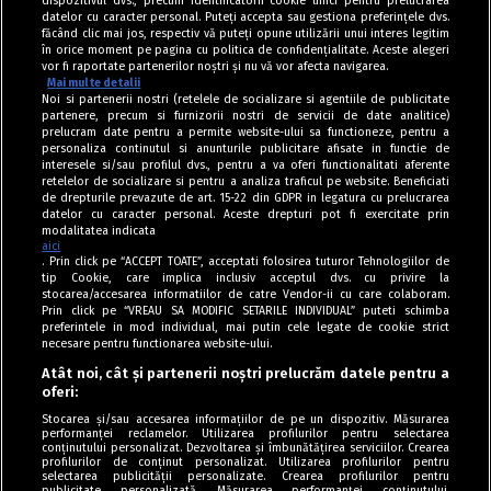
dispozitivul dvs., precum identificatorii cookie unici pentru prelucrarea
datelor cu caracter personal. Puteți accepta sau gestiona preferințele dvs.
făcând clic mai jos, respectiv vă puteți opune utilizării unui interes legitim
în orice moment pe pagina cu politica de confidențialitate. Aceste alegeri
vor fi raportate partenerilor noștri și nu vă vor afecta navigarea.
Mai multe detalii
Noi si partenerii nostri (retelele de socializare si agentiile de publicitate
partenere, precum si furnizorii nostri de servicii de date analitice)
prelucram date pentru a permite website-ului sa functioneze, pentru a
personaliza continutul si anunturile publicitare afisate in functie de
interesele si/sau profilul dvs., pentru a va oferi functionalitati aferente
retelelor de socializare si pentru a analiza traficul pe website. Beneficiati
de drepturile prevazute de art. 15-22 din GDPR in legatura cu prelucrarea
datelor cu caracter personal. Aceste drepturi pot fi exercitate prin
modalitatea indicata
aici
. Prin click pe “ACCEPT TOATE”, acceptati folosirea tuturor Tehnologiilor de
tip Cookie, care implica inclusiv acceptul dvs. cu privire la
stocarea/accesarea informatiilor de catre Vendor-ii cu care colaboram.
Prin click pe “VREAU SA MODIFIC SETARILE INDIVIDUAL” puteti schimba
Tag index
preferintele in mod individual, mai putin cele legate de cookie strict
necesare pentru functionarea website-ului.
Program Antena 1
Atât noi, cât și partenerii noștri prelucrăm datele pentru a
oferi:
Știri de ultimă oră
Stocarea și/sau accesarea informațiilor de pe un dispozitiv. Măsurarea
performanței reclamelor. Utilizarea profilurilor pentru selectarea
Politica de cookies
conținutului personalizat. Dezvoltarea și îmbunătățirea serviciilor. Crearea
profilurilor de conținut personalizat. Utilizarea profilurilor pentru
selectarea publicității personalizate. Crearea profilurilor pentru
Politica de confidențialitate
publicitate personalizată. Măsurarea performanței conținutului.