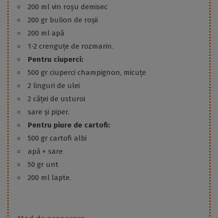
200 ml vin roșu demisec
200 gr bulion de roșii
200 ml apă
1-2 crenguțe de rozmarin.
Pentru ciuperci:
500 gr ciuperci champignon, micuțe
2 linguri de ulei
2 căței de usturoi
sare și piper.
Pentru piure de cartofi:
500 gr cartofi albi
apă + sare
50 gr unt
200 ml lapte.