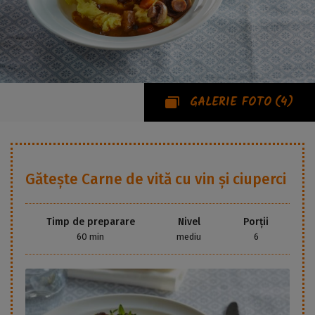
GALERIE FOTO
(4)
Gătește
Carne de vită cu vin și ciuperci
Timp de preparare
Nivel
Porții
60 min
mediu
6