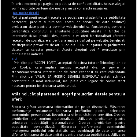
în orice moment pe pagina cu politica de confidențialitate. Aceste alegeri
vor fi raportate partenerilor noștri și nu vă vor afecta navigarea.
Mai multe detalii
Noi si partenerii nostri (retelele de socializare si agentiile de publicitate
partenere, precum si furnizorii nostri de servicii de date analitice)
prelucram date pentru a permite website-ului sa functioneze, pentru a
personaliza continutul si anunturile publicitare afisate in functie de
interesele si/sau profilul dvs., pentru a va oferi functionalitati aferente
retelelor de socializare si pentru a analiza traficul pe website. Beneficiati
de drepturile prevazute de art. 15-22 din GDPR in legatura cu prelucrarea
datelor cu caracter personal. Aceste drepturi pot fi exercitate prin
modalitatea indicata
aici
. Prin click pe “ACCEPT TOATE”, acceptati folosirea tuturor Tehnologiilor de
tip Cookie, care implica inclusiv acceptul dvs. cu privire la
stocarea/accesarea informatiilor de catre Vendor-ii cu care colaboram.
Prin click pe “VREAU SA MODIFIC SETARILE INDIVIDUAL” puteti schimba
Tag index
preferintele in mod individual, mai putin cele legate de cookie strict
necesare pentru functionarea website-ului.
Program Antena 1
Atât noi, cât și partenerii noștri prelucrăm datele pentru a
oferi:
Știri de ultimă oră
Stocarea și/sau accesarea informațiilor de pe un dispozitiv. Măsurarea
performanței reclamelor. Utilizarea profilurilor pentru selectarea
Politica de cookies
conținutului personalizat. Dezvoltarea și îmbunătățirea serviciilor. Crearea
profilurilor de conținut personalizat. Utilizarea profilurilor pentru
selectarea publicității personalizate. Crearea profilurilor pentru
Politica de confidențialitate
publicitate personalizată. Măsurarea performanței conținutului.
Înțelegerea publicului prin statistici sau combinații de date din surse
Termeni și condiții
diferite. Utilizarea de date limitate pentru a selecta publicitatea. Utilizarea