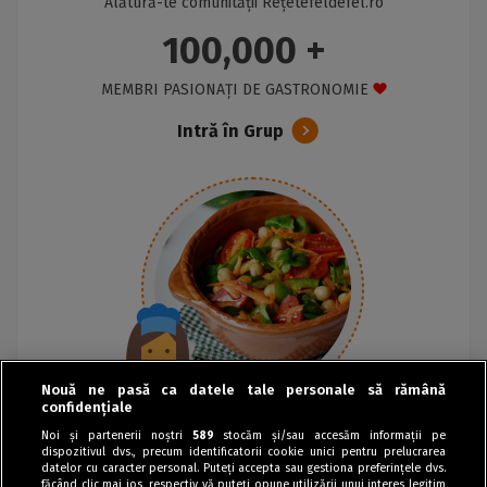
Alătură-te comunității Rețetefeldefel.ro
100,000 +
MEMBRI PASIONAȚI DE GASTRONOMIE
Intră în Grup
Nouă ne pasă ca datele tale personale să rămână
confidențiale
Noi și partenerii noștri
589
stocăm și/sau accesăm informații pe
dispozitivul dvs., precum identificatorii cookie unici pentru prelucrarea
datelor cu caracter personal. Puteți accepta sau gestiona preferințele dvs.
făcând clic mai jos, respectiv vă puteți opune utilizării unui interes legitim