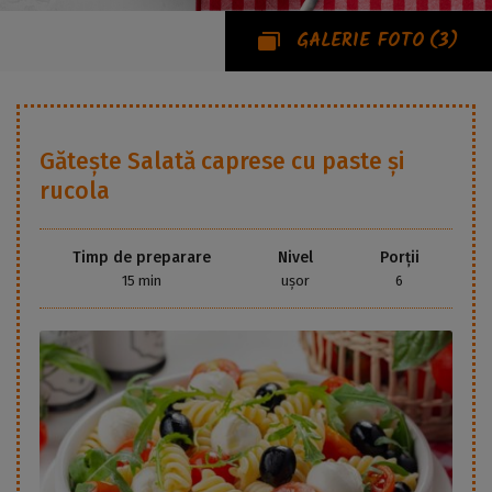
GALERIE FOTO
(3)
Gătește
Salată caprese cu paste și
rucola
Timp de preparare
Nivel
Porții
15 min
ușor
6