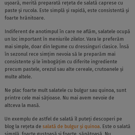
ușoară, merită preparată rețeta de salată caprese cu
paste și rucola. Este simplă și rapidă, este consistentă și
foarte hrănitoare.
Indiferent de anotimpul în care ne aflăm, salatele ocupă
un loc important în meniurile zilelor. Vara le preferăm
mai simple, doar din legume cu dressinguri clasice. Însă
în sezonul rece simțim nevoia să le preparăm mai
consistente și le îmbogățim cu diferite ingrediente
precum pastele, orezul sau alte cereale, crutoanele și
multe altele.
Ne plac foarte mult salatele cu bulgur sau quinoa, sunt
printre cele mai sățioase. Nu mai avem nevoie de
altceva la masă.
Un exemplu de astfel de salată îl puteți descoperi pe
blog la rețeta de
salată de bulgur și quinoa
. Este o salată
simplă, foarte gustoasă și foarte sănătoasă. Nu