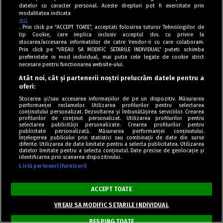
datelor cu caracter personal. Aceste drepturi pot fi exercitate prin
modalitatea indicata
aici
. Prin click pe “ACCEPT TOATE”, acceptati folosirea tuturor Tehnologiilor de
tip Cookie, care implica inclusiv acceptul dvs. cu privire la
stocarea/accesarea informatiilor de catre Vendor-ii cu care colaboram.
Prin click pe “VREAU SA MODIFIC SETARILE INDIVIDUAL” puteti schimba
preferintele in mod individual, mai putin cele legate de cookie strict
necesare pentru functionarea website-ului.
Atât noi, cât și partenerii noștri prelucrăm datele pentru a
oferi:
Stocarea și/sau accesarea informațiilor de pe un dispozitiv. Măsurarea
performanței reclamelor. Utilizarea profilurilor pentru selectarea
HUMMUS DE FASOLE ROSIE
conținutului personalizat. Dezvoltarea și îmbunătățirea serviciilor. Crearea
profilurilor de conținut personalizat. Utilizarea profilurilor pentru
selectarea publicității personalizate. Crearea profilurilor pentru
publicitate personalizată. Măsurarea performanței conținutului.
Înțelegerea publicului prin statistici sau combinații de date din surse
diferite. Utilizarea de date limitate pentru a selecta publicitatea. Utilizarea
datelor limitate pentru a selecta conținutul. Date precise de geolocație și
identificarea prin scanarea dispozitivului.
Listă parteneri (furnizori)
ACCEPT TOATE
VREAU SA MODIFIC SETARILE INDIVIDUAL
RESPING TOATE