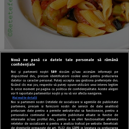
SUPA CREMA DE NAUT
Nouă ne pasă ca datele tale personale să rămână
confidențiale
Noi și partenerii noștri
589
stocăm și/sau accesăm informații pe
dispozitivul dvs., precum identificatorii cookie unici pentru prelucrarea
datelor cu caracter personal. Puteți accepta sau gestiona preferințele dvs.
făcând clic mai jos, respectiv vă puteți opune utilizării unui interes legitim
în orice moment pe pagina cu politica de confidențialitate. Aceste alegeri
vor fi raportate partenerilor noștri și nu vă vor afecta navigarea.
Mai multe detalii
Noi si partenerii nostri (retelele de socializare si agentiile de publicitate
partenere, precum si furnizorii nostri de servicii de date analitice)
prelucram date pentru a permite website-ului sa functioneze, pentru a
personaliza continutul si anunturile publicitare afisate in functie de
interesele si/sau profilul dvs., pentru a va oferi functionalitati aferente
retelelor de socializare si pentru a analiza traficul pe website. Beneficiati
de drepturile prevazute de art. 15-22 din GDPR in legatura cu prelucrarea