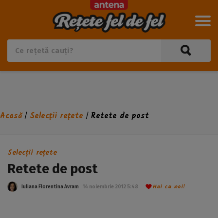
Acasă
Selecții rețete
Retete de post
/
/
Selecții rețete
Retete de post
Hai cu noi!
Iuliana Florentina Avram
14 noiembrie 2012 5:48